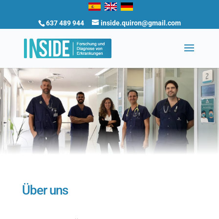
637 489 944
inside.quiron@gmail.com
Über uns