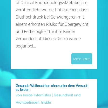
of Clinical Endocrinology&Metabolism
veröffentlicht wurde, hat ergeben, dass
Bluthochdruck bei Schwangeren mit
einem erhöhten Risiko für Übergewicht
und Fettleibigkeit für ihre Kinder
verbunden ist. Dieses Risiko wurde
sogar bei...
Mehr Lesen
Gesunde Weihnachten ohne unter dem Versuch
zu leiden
von
Inside Internistas
|
Gesundheit und
Wohlbefinden
,
Inside