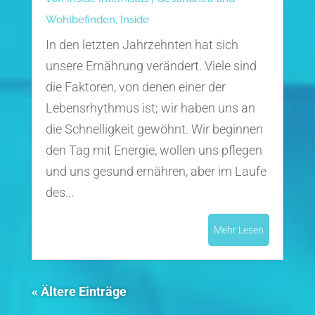
Wohlbefinden
,
Inside
In den letzten Jahrzehnten hat sich
unsere Ernährung verändert. Viele sind
die Faktoren, von denen einer der
Lebensrhythmus ist; wir haben uns an
die Schnelligkeit gewöhnt. Wir beginnen
den Tag mit Energie, wollen uns pflegen
und uns gesund ernähren, aber im Laufe
des...
Mehr Lesen
« Ältere Einträge