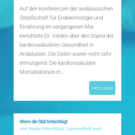
Auf den Konferenzen der andalusischen
Gesellschaft für Endokrinologie und
Ernährung im vergangenen Mai
berichtete Dr. Valdés über den Stand der
kardiovaskulären Gesundheit in
Andalusien. Die Daten waren nicht sehr
ermutigend: Die kardiovaskuläre
Mortalitätsrate in...
Mehr Lesen
Wenn die Diät fehlschlägt
von
Inside Internistas
|
Gesundheit und