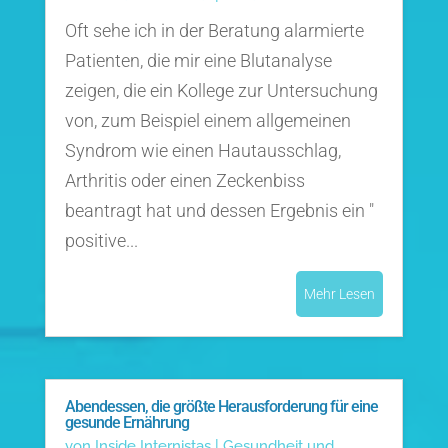
Oft sehe ich in der Beratung alarmierte
Patienten, die mir eine Blutanalyse
zeigen, die ein Kollege zur Untersuchung
von, zum Beispiel einem allgemeinen
Syndrom wie einen Hautausschlag,
Arthritis oder einen Zeckenbiss
beantragt hat und dessen Ergebnis ein "
positive...
Mehr Lesen
Abendessen, die größte Herausforderung für eine
gesunde Ernährung
von
Inside Internistas
|
Gesundheit und