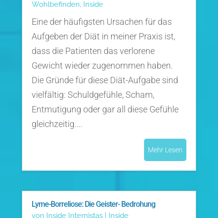
Wohlbefinden
,
Inside
Eine der häufigsten Ursachen für das
Aufgeben der Diät in meiner Praxis ist,
dass die Patienten das verlorene
Gewicht wieder zugenommen haben.
Die Gründe für diese Diät-Aufgabe sind
vielfältig: Schuldgefühle, Scham,
Entmutigung oder gar all diese Gefühle
gleichzeitig....
Mehr Lesen
Lyme-Borreliose: Die Geister- Bedrohung
von
Inside Internistas
|
Inside