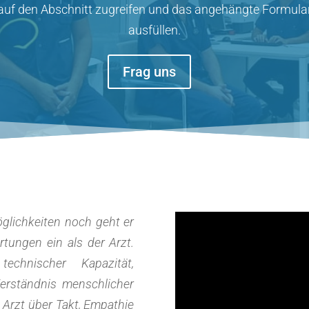
auf den Abschnitt zugreifen und das angehängte Formular
ausfüllen.
Frag uns
lichkeiten noch geht er
tungen ein als der Arzt.
hnischer Kapazität,
erständnis menschlicher
Arzt über Takt, Empathie