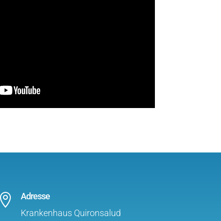
Adresse

Krankenhaus Quironsalud