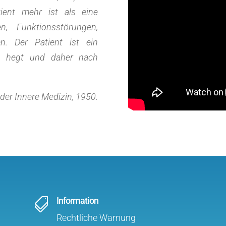
ient mehr ist als eine
, Funktionsstörungen,
n. Der Patient ist ein
n hegt und daher nach
 der Innere Medizin, 1950.
Information

Rechtliche Warnung