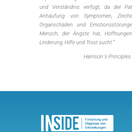
und Verständnis verfügt, da der Pat
Anhäufung von Symptomen, Zeichen
Organschäden und Emotionsstörunge
Mensch, der Ängste hat, Hoffnunge
Linderung, Hilfe und Trost sucht.”
Harrison´s Principles