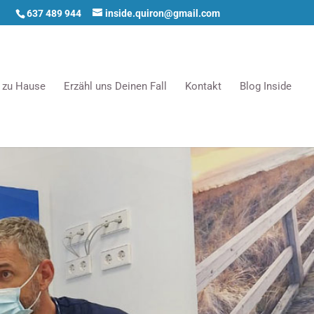
637 489 944
inside.quiron@gmail.com
e zu Hause
Erzähl uns Deinen Fall
Kontakt
Blog Inside