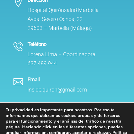

Hospital Quirónsalud Marbella
Avda. Severo Ochoa, 22
29603 – Marbella (Málaga)
Teléfono
Lorena Lima – Coordinadora
637 489 944
Email

inside.quiron@gmail.com
Tu privacidad es importante para nosotros. Por eso te
informamos que utilizamos cookies propias y de terceros
para el funcionamiento y el análisis del tráfico de nuestra
página. Haciendo click en las diferentes opciones, puedes
ampliar información, configurar, aceptar o rechazar.
Política